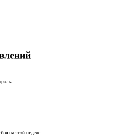
авлений
ароль.
оя на этой неделе.